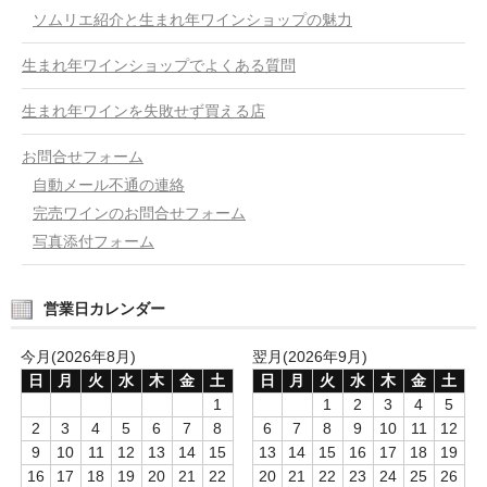
ソムリエ紹介と生まれ年ワインショップの魅力
生まれ年ワインショップでよくある質問
生まれ年ワインを失敗せず買える店
お問合せフォーム
自動メール不通の連絡
完売ワインのお問合せフォーム
写真添付フォーム
営業日カレンダー
今月(2026年8月)
翌月(2026年9月)
日
月
火
水
木
金
土
日
月
火
水
木
金
土
1
1
2
3
4
5
2
3
4
5
6
7
8
6
7
8
9
10
11
12
9
10
11
12
13
14
15
13
14
15
16
17
18
19
16
17
18
19
20
21
22
20
21
22
23
24
25
26