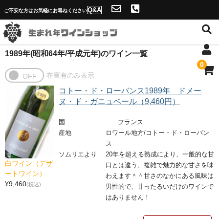
Q&A
ご不安な方はお気軽にお尋ねください
1989年(昭和64年/平成元年)のワイン一覧
ホーム
0
店舗概要・送料
コトー・ド・ローバンス1989年 ドメー
ソムリエ紹介と生まれ年ワインショップの魅力
ヌ・ド・ガニュベール（9,460円）
年号一覧へ
国
フランス
産地
ロワール地方/コトー・ド・ローバン
Q&A
ス
ソムリエより
20年を超える熟成により、一般的な甘
当店独自のサービス！
白ワイン（デザ
口とは違う、複雑で魅力的な甘さを味
ートワイン）
わえます＾＾甘さのなかにある風味は
名入れが出来ない理由
¥9,460
(税込)
男性的で、甘ったるいだけのワインで
はありません！
問合せフォーム