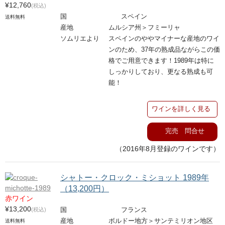
¥12,760
(税込)
国
スペイン
送料無料
産地
ムルシア州＞フミーリャ
ソムリエより
スペインのややマイナーな産地のワイ
ンのため、
37
年の熟成品ながらこの価
格でご用意できます！1989年は特に
しっかりしており、更なる熟成も可
能！
ワインを詳しく見る
完売 問合せ
（2016年8月登録のワインです）
シャトー・クロック・ミショット 1989年
（13,200円）
赤ワイン
¥13,200
(税込)
国
フランス
産地
ボルドー地方＞サンテミリオン地区
送料無料