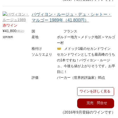
パヴィヨン・ルージュ・デュ・シャトー・
マルゴー 1989年（41,800円）
赤ワイン
¥41,800
(税込)
国
フランス
産地
ボルドー地方＞メドック地区＞マルゴ
送料無料
ー村
格付け
メドック1級のセカンドワイン
ソムリエより
セカンドワインとしても最高峰のうち
の1本ですね！パヴィヨン・ルージ
ュ、今後も値が上がりそうです。お早
目に！
評価
パーカー（世界的評論家）85点
ワインを詳しく見る
完売 問合せ
（2016年9月登録のワインです）