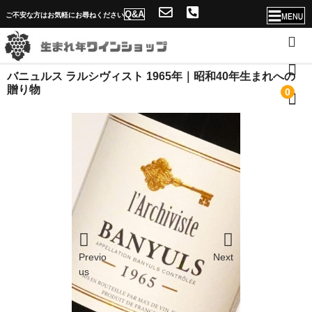
Q&A
ご不安な方はお気軽にお尋ねください
バニュルス ラルシヴィスト 1965年｜昭和40年生まれへの
ホーム
贈り物
0
店舗概要・送料
ソムリエ紹介と生まれ年ワインショップの魅力
年号一覧へ
Q&A
当店独自のサービス！
Previo
Next
名入れが出来ない理由
us
問合せフォーム