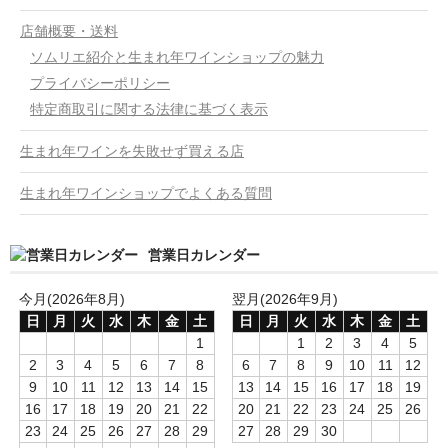
店舗概要・送料
ソムリエ紹介と生まれ年ワインショップの魅力
プライバシーポリシー
特定商取引に関する法律に基づく表示
生まれ年ワインを失敗せず買える店
生まれ年ワインショップでよくある質問
営業日カレンダー
今月(2026年8月)
翌月(2026年9月)
日
月
火
水
木
金
土
日
月
火
水
木
金
土
1
1
2
3
4
5
2
3
4
5
6
7
8
6
7
8
9
10
11
12
9
10
11
12
13
14
15
13
14
15
16
17
18
19
16
17
18
19
20
21
22
20
21
22
23
24
25
26
23
24
25
26
27
28
29
27
28
29
30