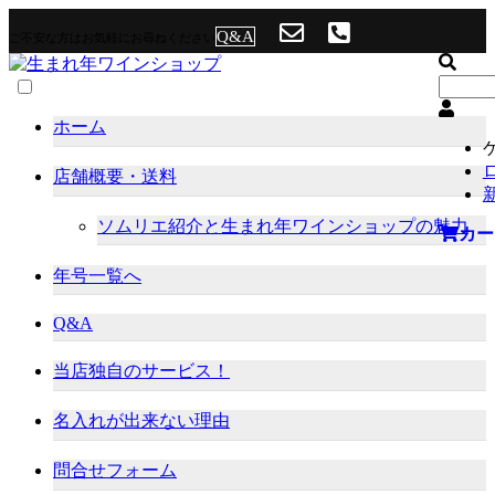
Q&A
ご不安な方はお気軽にお尋ねください
ホーム
店舗概要・送料
ソムリエ紹介と生まれ年ワインショップの魅力
カー
年号一覧へ
Q&A
当店独自のサービス！
名入れが出来ない理由
問合せフォーム