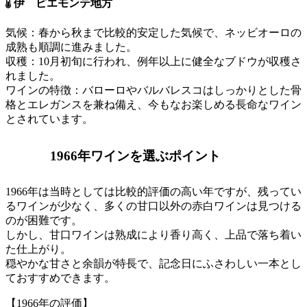
伊 ピエモンテ地方
気候：春から秋まで比較的安定した気候で、ネッビオーロの
成熟も順調に進みました。
収穫：10月初旬に行われ、例年以上に健全なブドウが収穫さ
れました。
ワインの特徴：バローロやバルバレスコはしっかりとした骨
格とエレガンスを兼ね備え、今もなお楽しめる長命なワイン
とされています。
1966年ワインを選ぶポイント
1966年は当時としては比較的評価の高い年ですが、残ってい
るワインが少なく、多くの甘口以外の赤白ワインは見つける
のが困難です。
しかし、甘口ワインは熟成により香り高く、上品で落ち着い
た仕上がり。
穏やかな甘さと余韻が特長で、記念日にふさわしい一本とし
ておすすめできます。
【1966年の評価】