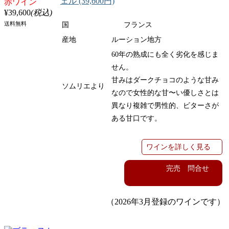
ェル (39,600円)
赤ワイン
¥39,600
(税込)
国
フランス
送料無料
産地
ルーション地方
60
年の熟成にも全く劣化を感じま
せん。
甘みはダークチョコのような甘み
ソムリエより
なので女性的な甘〜い優しさとは
異なり複雑で男性的、ビターさが
ある甘口です。
ワインを詳しく見る
完売 問合せ
（2026年3月登録のワインです）