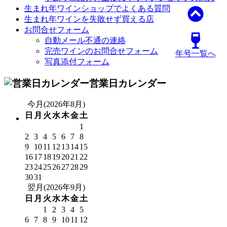
生まれ年ワインショップでよくある質問
生まれ年ワインを失敗せず買える店
お問合せフォーム
自動メール不通の連絡
完売ワインのお問合せフォーム
年号一覧へ
写真添付フォーム
営業日カレンダー
今月(2026年8月)
日
月
火
水
木
金
土
1
2
3
4
5
6
7
8
9
10
11
12
13
14
15
16
17
18
19
20
21
22
23
24
25
26
27
28
29
30
31
翌月(2026年9月)
日
月
火
水
木
金
土
1
2
3
4
5
6
7
8
9
10
11
12