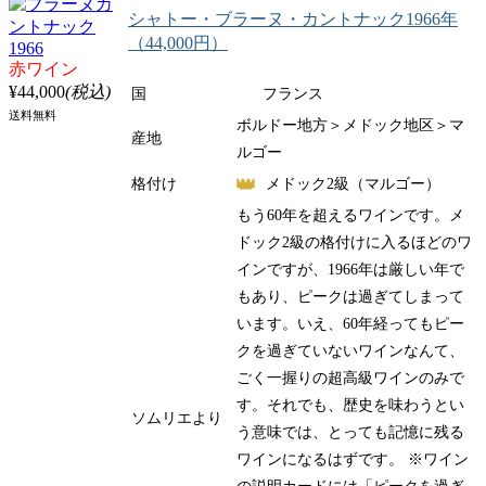
シャトー・ブラーヌ・カントナック1966年
（44,000円）
赤ワイン
¥44,000
(税込)
国
フランス
送料無料
ボルドー地方＞メドック地区＞マ
産地
ルゴー
格付け
メドック2級（マルゴー）
もう
60
年を超えるワインです。メ
ドック2級の格付けに入るほどのワ
インですが、1966年は厳しい年で
もあり、ピークは過ぎてしまって
います。いえ、
60
年経ってもピー
クを過ぎていないワインなんて、
ごく一握りの超高級ワインのみで
す。それでも、歴史を味わうとい
ソムリエより
う意味では、とっても記憶に残る
ワインになるはずです。 ※ワイン