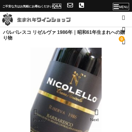
Q&A
ご不安な方はお気軽にお尋ねください
バルバレスコ リゼルヴァ 1986年｜昭和61年生まれへの贈
ホーム
り物
0
店舗概要・送料
ソムリエ紹介と生まれ年ワインショップの魅力
年号一覧へ
Q&A
当店独自のサービス！
名入れが出来ない理由
Previo
Next
問合せフォーム
us