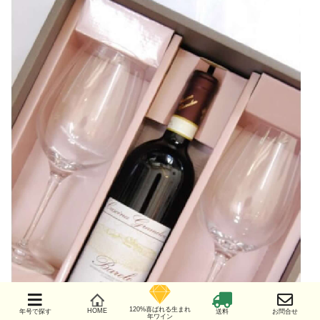
120%喜ばれる生まれ
HOME
年号で探す
送料
お問合せ
年ワイン