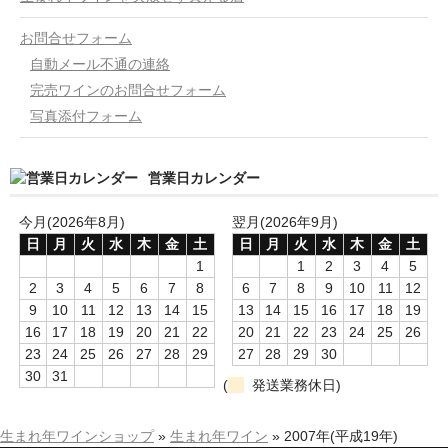
お問合せフォーム
自動メール不通の連絡
完売ワインのお問合せフォーム
写真添付フォーム
営業日カレンダー
今月(2026年8月)
翌月(2026年9月)
日
月
火
水
木
金
土
日
月
火
水
木
金
土
1
1
2
3
4
5
2
3
4
5
6
7
8
6
7
8
9
10
11
12
9
10
11
12
13
14
15
13
14
15
16
17
18
19
16
17
18
19
20
21
22
20
21
22
23
24
25
26
23
24
25
26
27
28
29
27
28
29
30
30
31
(
発送業務休日)
生まれ年ワインショップ
»
生まれ年ワイン
»
2007年(平成19年)