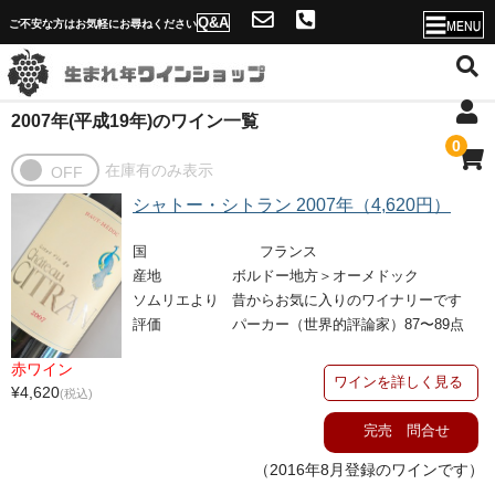
Q&A
ご不安な方はお気軽にお尋ねください
2007年(平成19年)のワイン一覧
ホーム
0
店舗概要・送料
シャトー・シトラン 2007年（4,620円）
ソムリエ紹介と生まれ年ワインショップの魅力
国
フランス
年号一覧へ
産地
ボルドー地方＞オーメドック
ソムリエより
昔からお気に入りのワイナリーです
Q&A
評価
パーカー（世界的評論家）87〜89点
当店独自のサービス！
赤ワイン
ワインを詳しく見る
¥4,620
(税込)
名入れが出来ない理由
完売 問合せ
問合せフォーム
（2016年8月登録のワインです）