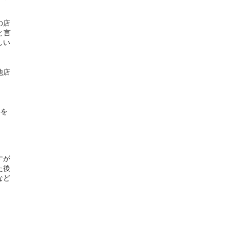
の店
と言
しい
他店
料を
すが
た後
など