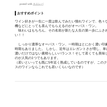
posted with
カエレバ
おすすめポイント
ワイン好きが一生に一度は飲んでみたい憧れワインで、色々
機などにとっても喜んでもらえるのがオーパス・ワン。
味わいはもちろん、その名前が新たな人生の第一歩にふさ
い！！
しっかり濃厚なオーパス・ワン、一時期はとにかく濃い印
時期もありました。 しかし、近年はエレガントさが増し、単
濃いだけではない素晴らしいバランス！そして若くても美味
のが人気の1つでもあります。
（若いといっても既に5年近く熟成しているのですが、このク
スのワインならこれでも若いくらいなのです）