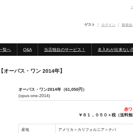
ゲスト
ログイン
新規会
一覧へ
Q&A
当店独自のサービス！
名入れが出来ない
オーパス・ワン 2014年】
オーパス・ワン2014年（61,050円）
(opus-one-2014)
赤ワ
￥６１，０５０＋税（送料無
産地
アメリカ＞カリフォルニア＞ナパ