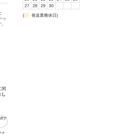
27
28
29
30
た
(
発送業務休日)
かっ
す。
に関
まし
fナオ