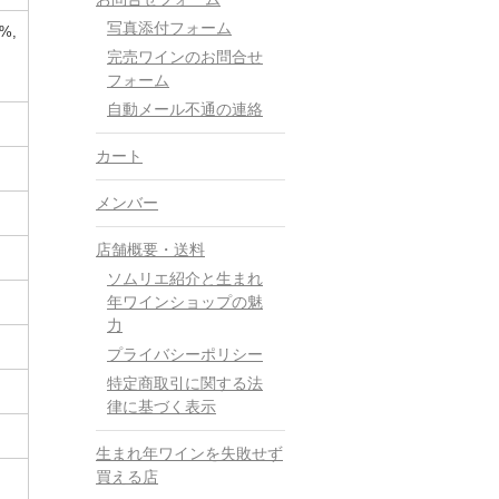
写真添付フォーム
%,
完売ワインのお問合せ
フォーム
自動メール不通の連絡
カート
メンバー
店舗概要・送料
ソムリエ紹介と生まれ
年ワインショップの魅
力
プライバシーポリシー
特定商取引に関する法
律に基づく表示
生まれ年ワインを失敗せず
買える店