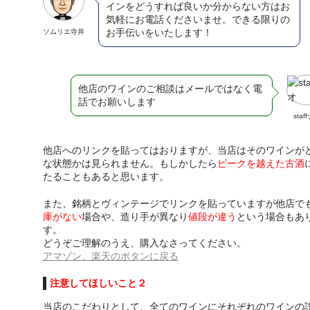
インをどうすれば良いか分からない方はお
気軽にお電話くださいませ。できる限りの
お手伝いをいたします！
ソムリエ寺井
他店のワインのご相談はメールではなく電
話でお願いします
staf
他店へのリンクを貼ってはおりますが、当店はそのワインが
な状態かは見られません。もしかしたら
ピークを越えた古酒
たることもあると思います。
また、銘柄とヴィンテージでリンクを貼っていますが他店で
庫がない
場合や、造り手が異なり
値段が違う
という場合もあ
す。
どうぞご理解のうえ、購入なさってください。
アマゾン、楽天のボタンに戻る
注意してほしいこと２
当店のこだわりとして、全てのワインにそれぞれのワインの