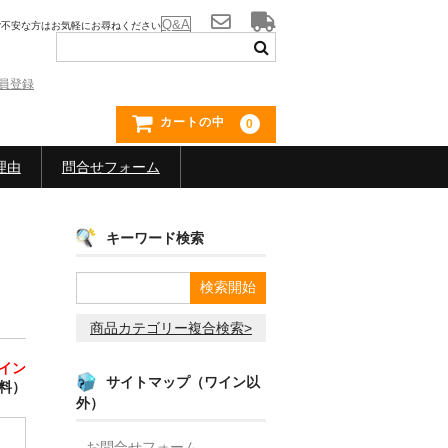
Q&A
ご不安な方はお気軽にお尋ねください
員登録
カートの中
0
理由
問合せフォーム
キーワード検索
商品カテゴリー複合検索>
イン
サイトマップ（ワイン以
料）
外）
お問合せフォーム