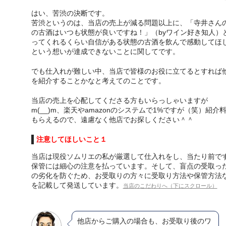
はい、苦渋の決断です。
苦渋というのは、当店の売上が減る問題以上に、「寺井さん
の古酒はいつも状態が良いですね！」（byワイン好き知人）
ってくれるくらい自信がある状態の古酒を飲んで感動してほ
という想いが達成できないことに関してです。
でも仕入れが難しい中、当店で皆様のお役に立てるとすれば
を紹介することかなと考えてのことです。
当店の売上を心配してくださる方もいらっしゃいますが
m(__)m、楽天やamazonのシステムで1%ですが（笑）紹介
もらえるので、遠慮なく他店でお探しください＾＾
注意してほしいこと１
当店は現役ソムリエの私が厳選して仕入れをし、当たり前で
保管には細心の注意を払っています。そして、盲点の受取っ
の劣化を防ぐため、お受取りの方々に受取り方法や保管方法
を記載して発送しています。
当店のこだわりへ（下にスクロール）
他店からご購入の場合も、お受取り後のワ