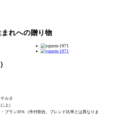
年生まれへの贈り物
円）
ーテルヌ
らに上）
ン・ブラン20％（作付割合。ブレンド比率とは異なりま