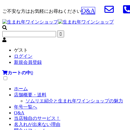
Q&A
ご不安な方はお気軽にお尋ねください
ゲスト
ログイン
新規会員登録
カートの中
0
ホーム
店舗概要・送料
ソムリエ紹介と生まれ年ワインショップの魅力
年号一覧へ
Q&A
当店独自のサービス！
名入れが出来ない理由