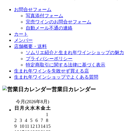
お問合せフォーム
写真添付フォーム
完売ワインのお問合せフォーム
自動メール不通の連絡
カート
メンバー
店舗概要・送料
ソムリエ紹介と生まれ年ワインショップの魅力
プライバシーポリシー
特定商取引に関する法律に基づく表示
生まれ年ワインを失敗せず買える店
生まれ年ワインショップでよくある質問
営業日カレンダー
今月(2026年8月)
日
月
火
水
木
金
土
1
2
3
4
5
6
7
8
9
10
11
12
13
14
15