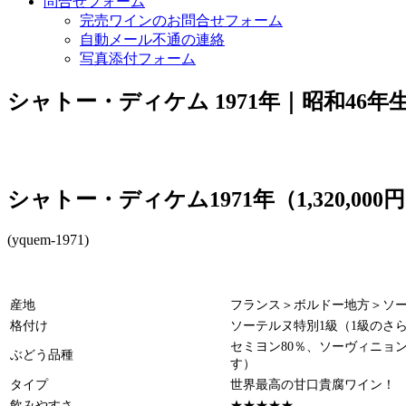
問合せフォーム
完売ワインのお問合せフォーム
自動メール不通の連絡
写真添付フォーム
シャトー・ディケム 1971年｜昭和46
シャトー・ディケム1971年（1,320,000
(yquem-1971)
産地
フランス＞ボルドー地方＞ソ
格付け
ソーテルヌ特別1級（1級のさ
セミヨン80％、ソーヴィニョ
ぶどう品種
す）
タイプ
世界最高の甘口貴腐ワイン！
飲みやすさ
★★★★★