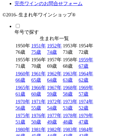
完売ワインのお問合せフォーム
©2016- 生まれ年ワインショップ®
年号で探す
生まれ年一覧
1950年
1951年
1952年
1953年
1954年
76
歳
75
歳
74
歳
73
歳
72
歳
1955年
1956年
1957年
1958年
1959年
71
歳
70
歳
69
歳
68
歳
67
歳
1960年
1961年
1962年
1963年
1964年
66
歳
65
歳
64
歳
63
歳
62
歳
1965年
1966年
1967年
1968年
1969年
61
歳
60
歳
59
歳
58
歳
57
歳
1970年
1971年
1972年
1973年
1974年
56
歳
55
歳
54
歳
53
歳
52
歳
1975年
1976年
1977年
1978年
1979年
51
歳
50
歳
49
歳
48
歳
47
歳
1980年
1981年
1982年
1983年
1984年
46
歳
45
歳
44
歳
43
歳
42
歳