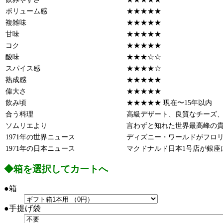
ボリューム感
★★★★★
複雑味
★★★★★
甘味
★★★★★
コク
★★★★★
酸味
★★★☆☆
スパイス感
★★★★☆
熟成感
★★★★★
偉大さ
★★★★★
飲み頃
★★★★★ 現在〜15年以内
合う料理
高級デザート、良質なチーズ
ソムリエより
言わずと知れた世界最高峰の
1971年の世界ニュース
ディズニー・ワールドがフロ
1971年の日本ニュース
マクドナルド日本1号店が銀座
◆箱を選択してカートへ
●箱
●手提げ袋