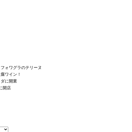
、フォワグラのテリーヌ
貴腐ワイン！
リダに開業
に開店