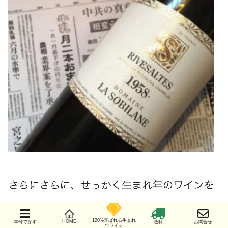
120%喜ばれる生まれ
HOME
年号で探す
送料
お問合せ
年ワイン