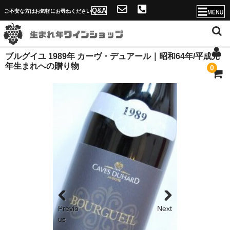
Q&A
ご不安な方はお気軽にお尋ねください
ブルグイユ 1989年 カーヴ・デュアール｜昭和64年/平成元
ホーム
年生まれへの贈り物
0
店舗概要・送料
ソムリエ紹介と生まれ年ワインショップの魅力
年号一覧へ
Q&A
当店独自のサービス！
名入れが出来ない理由
Previo
Next
問合せフォーム
us