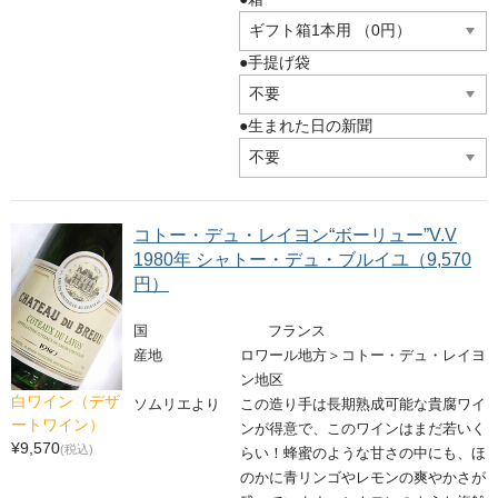
完売ワインのお問合せフォーム
自動メール不通の連絡
●手提げ袋
写真添付フォーム
●生まれた日の新聞
コトー・デュ・レイヨン“ボーリュー”V.V
1980年 シャトー・デュ・ブルイユ（9,570
円）
国
フランス
産地
ロワール地方＞コトー・デュ・レイヨ
ン地区
白ワイン（デザ
ソムリエより
この造り手は長期熟成可能な貴腐ワイ
ートワイン）
ンが得意で、このワインはまだ若いく
¥9,570
(税込)
らい！蜂蜜のような甘さの中にも、ほ
のかに青リンゴやレモンの爽やかさが