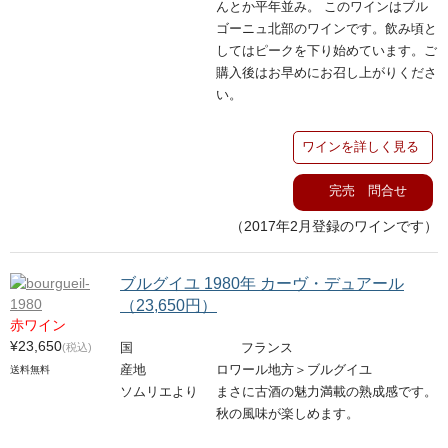
んとか平年並み。 このワインはブル
ゴーニュ北部のワインです。飲み頃と
してはピークを下り始めています。ご
購入後はお早めにお召し上がりくださ
い。
ワインを詳しく見る
完売 問合せ
（2017年2月登録のワインです）
ブルグイユ 1980年 カーヴ・デュアール
（23,650円）
赤ワイン
¥23,650
(税込)
国
フランス
産地
ロワール地方＞ブルグイユ
送料無料
ソムリエより
まさに古酒の魅力満載の熟成感です。
秋の風味が楽しめます。