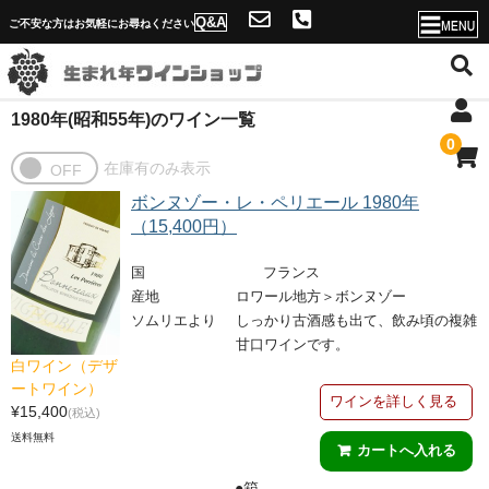
Q&A
ご不安な方はお気軽にお尋ねください
1980年(昭和55年)のワイン一覧
ホーム
0
店舗概要・送料
ボンヌゾー・レ・ペリエール 1980年
ソムリエ紹介と生まれ年ワインショップの魅力
（15,400円）
年号一覧へ
国
フランス
産地
ロワール地方＞ボンヌゾー
Q&A
ソムリエより
しっかり古酒感も出て、飲み頃の複雑
甘口ワインです。
当店独自のサービス！
白ワイン（デザ
ートワイン）
ワインを詳しく見る
名入れが出来ない理由
¥15,400
(税込)
送料無料
問合せフォーム
●箱