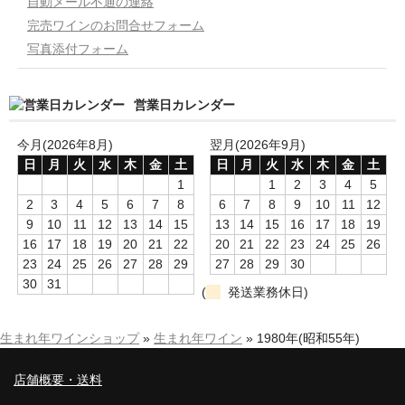
自動メール不通の連絡
完売ワインのお問合せフォーム
写真添付フォーム
営業日カレンダー
今月(2026年8月)
翌月(2026年9月)
日
月
火
水
木
金
土
日
月
火
水
木
金
土
1
1
2
3
4
5
2
3
4
5
6
7
8
6
7
8
9
10
11
12
9
10
11
12
13
14
15
13
14
15
16
17
18
19
16
17
18
19
20
21
22
20
21
22
23
24
25
26
23
24
25
26
27
28
29
27
28
29
30
30
31
(
発送業務休日)
生まれ年ワインショップ
»
生まれ年ワイン
»
1980年(昭和55年)
店舗概要・送料