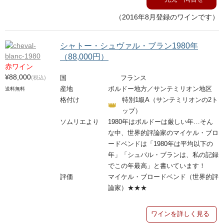
（2016年8月登録のワインです）
シャトー・シュヴァル・ブラン1980年
（88,000円）
赤ワイン
¥88,000
(税込)
国
フランス
産地
ボルドー地方／サンテミリオン地区
送料無料
格付け
特別1級A（サンテミリオンの2ト
ップ）
ソムリエより
1980年はボルドーは厳しい年…そん
な中、世界的評論家のマイケル・ブロ
ードベンドは「1980年は平均以下の
年」「シュバル・ブランは、私の記録
でこの年最高」と書いています！
評価
マイケル・ブロードベンド（世界的評
論家）★★★
ワインを詳しく見る