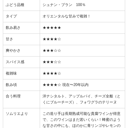
ぶどう品種
シュナン・ブラン 100％
タイプ
オリエンタルな甘みで複雑！
飲み易さ
★★★★★
甘さ
★★★★☆
爽やかさ
★★★☆☆
スパイス感
★★★☆☆
複雑味
★★★★☆
飲み頃
★★★★☆ 現在〜20年以内
合う料理
洋ナシタルト、アップルパイ、チーズ全般（と
くにブルーチーズ）、フォワグラのテリーヌ
ソムリエより
この造り手は長期熟成可能な貴腐ワインが得意
で、このワインはまだ若いくらい！蜂蜜のよう
な甘さの中にも、ほのかに青リンゴやレモンの