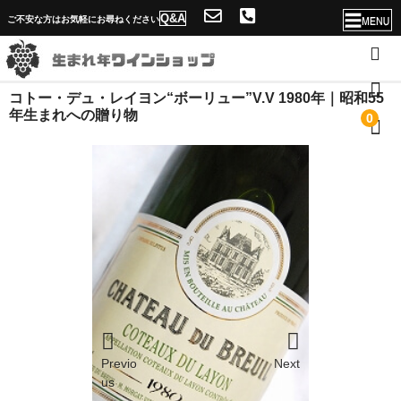
Q&A
ご不安な方はお気軽にお尋ねください
コトー・デュ・レイヨン“ボーリュー”V.V 1980年｜昭和55
ホーム
年生まれへの贈り物
0
店舗概要・送料
ソムリエ紹介と生まれ年ワインショップの魅力
年号一覧へ
Q&A
当店独自のサービス！
名入れが出来ない理由
Previo
Next
問合せフォーム
us