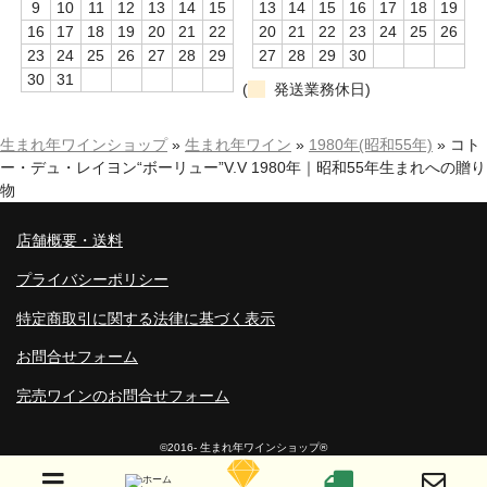
9
10
11
12
13
14
15
13
14
15
16
17
18
19
16
17
18
19
20
21
22
20
21
22
23
24
25
26
23
24
25
26
27
28
29
27
28
29
30
30
31
(
発送業務休日)
生まれ年ワインショップ
»
生まれ年ワイン
»
1980年(昭和55年)
»
コト
ー・デュ・レイヨン“ボーリュー”V.V 1980年｜昭和55年生まれへの贈り
物
店舗概要・送料
プライバシーポリシー
特定商取引に関する法律に基づく表示
お問合せフォーム
完売ワインのお問合せフォーム
©2016- 生まれ年ワインショップ®