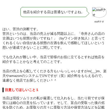
他店を紹介する店は普通ないですよね。
staffナオ
はい、苦渋の決断です。
苦渋というのは、当店の売上が減る問題以上に、「寺井さんの店の
古酒はいつも状態が良いですね！」（byワイン好き知人）と言って
くれるくらい自信がある状態の古酒を飲んで感動してほしいという
想いが達成できないことに関してです。
でも仕入れが難しい中、当店で皆様のお役に立てるとすれば他店を
紹介することかなと考えてのことです。
当店の売上を心配してくださる方もいらっしゃいますがm(__)m、楽
天やamazonのシステムで1%ですが（笑）紹介料をもらえるので、
遠慮なく他店でお探しください＾＾
注意してほしいこと１
当店は現役ソムリエの私が厳選して仕入れをし、当たり前ですが保
管には細心の注意を払っています。そして、盲点の受取った後の劣
化を防ぐため、お受取りの方々に受取り方法や保管方法などを記載