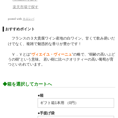
楽天市場で探す
posted with
カエレバ
おすすめポイント
フランスの３大貴腐ワイン産地の白ワイン。甘くて飲み易いだ
けでなく、複雑で魅惑的な香りが豊かです！
Ｖ．Ｖとは“
ヴィエイユ・ヴィーニュ
”の略で、“樹齢の高いぶど
うの樹”という意味。 若い樹に比べクオリティーの高い葡萄が育
つといわれています。
◆箱を選択してカートへ
●箱
●手提げ袋