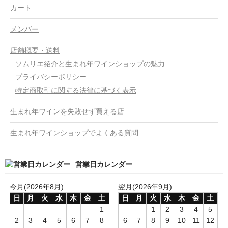
カート
メンバー
店舗概要・送料
ソムリエ紹介と生まれ年ワインショップの魅力
プライバシーポリシー
特定商取引に関する法律に基づく表示
生まれ年ワインを失敗せず買える店
生まれ年ワインショップでよくある質問
営業日カレンダー
今月(2026年8月)
翌月(2026年9月)
日
月
火
水
木
金
土
日
月
火
水
木
金
土
1
1
2
3
4
5
2
3
4
5
6
7
8
6
7
8
9
10
11
12