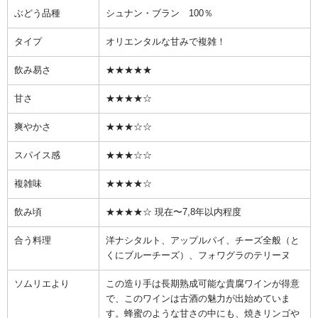
ぶどう品種
シュナン・ブラン 100％
タイプ
オリエンタルな甘みで複雑！
飲み易さ
★★★★★
甘さ
★★★★☆
爽やかさ
★★★☆☆
スパイス感
★★★☆☆
複雑味
★★★★☆
飲み頃
★★★★☆ 現在〜7,8年以内程度
合う料理
洋ナシタルト、アップルパイ、チーズ全般（と
くにブルーチーズ）、フォワグラのテリーヌ
ソムリエより
この造り手は長期熟成可能な貴腐ワインが得意
で、このワインは古酒の魅力が出始めていま
す。蜂蜜のような甘さの中にも、焼きリンゴや