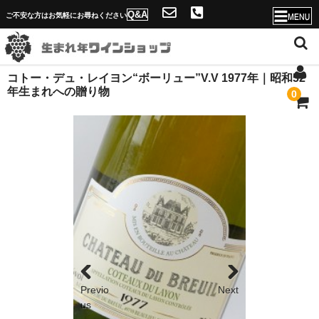
Q&A
ご不安な方はお気軽にお尋ねください
コトー・デュ・レイヨン“ボーリュー”V.V 1977年｜昭和52
ホーム
年生まれへの贈り物
0
店舗概要・送料
ソムリエ紹介と生まれ年ワインショップの魅力
年号一覧へ
Q&A
当店独自のサービス！
名入れが出来ない理由
Previo
Next
問合せフォーム
us