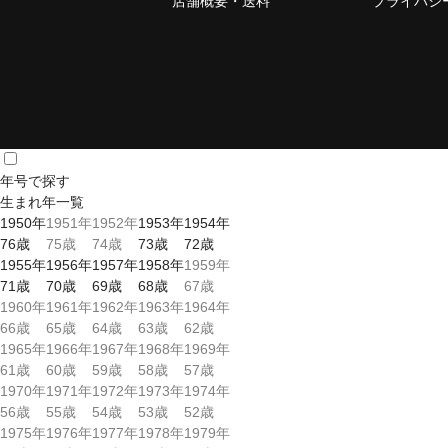
店舗概要・送料
プライバシ
年号で探す
生まれ年一覧
1950年
1951年
1952年
1953年
1954年
76
歳
75
歳
74
歳
73
歳
72
歳
1955年
1956年
1957年
1958年
1959年
71
歳
70
歳
69
歳
68
歳
67
歳
1960年
1961年
1962年
1963年
1964年
66
歳
65
歳
64
歳
63
歳
62
歳
1965年
1966年
1967年
1968年
1969年
61
歳
60
歳
59
歳
58
歳
57
歳
1970年
1971年
1972年
1973年
1974年
56
歳
55
歳
54
歳
53
歳
52
歳
1975年
1976年
1977年
1978年
1979年