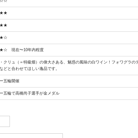
☆☆
★★
★★
★☆
★☆ 現在〜10年内程度
・クリュ（＝特級畑）の偉大さある、魅惑の風味の白ワイン！フォワグラの
などと合わせてほしい逸品です。
ー五輪開催
ー五輪で高橋尚子選手が金メダル