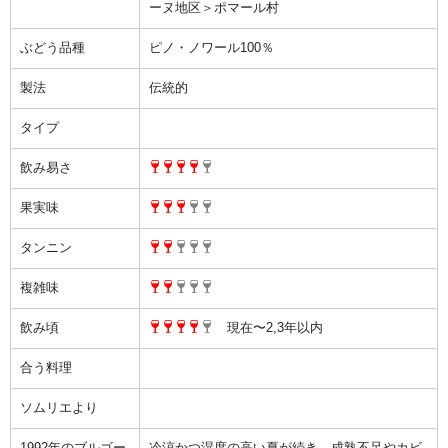
完売ワインのお問合せフォーム
ーヌ地区＞ポマール村
ぶどう品種
ピノ・ノワール100％
自動メール不通の連絡
製法
伝統的
写真添付フォーム
タイプ
飲み易さ
果実味
タンニン
複雑味
飲み頃
現在〜2,3年以内
合う料理
ソムリエより
1992年のブルゴー
冷涼かつ湿度の高い夏が続き、成熟不足やカビ