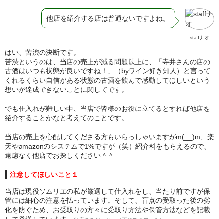
他店を紹介する店は普通ないですよね。
staffナオ
はい、苦渋の決断です。
苦渋というのは、当店の売上が減る問題以上に、「寺井さんの店の
古酒はいつも状態が良いですね！」（byワイン好き知人）と言って
くれるくらい自信がある状態の古酒を飲んで感動してほしいという
想いが達成できないことに関してです。
でも仕入れが難しい中、当店で皆様のお役に立てるとすれば他店を
紹介することかなと考えてのことです。
当店の売上を心配してくださる方もいらっしゃいますがm(__)m、楽
天やamazonのシステムで1%ですが（笑）紹介料をもらえるので、
遠慮なく他店でお探しください＾＾
注意してほしいこと１
当店は現役ソムリエの私が厳選して仕入れをし、当たり前ですが保
管には細心の注意を払っています。そして、盲点の受取った後の劣
化を防ぐため、お受取りの方々に受取り方法や保管方法などを記載
して発送しています。