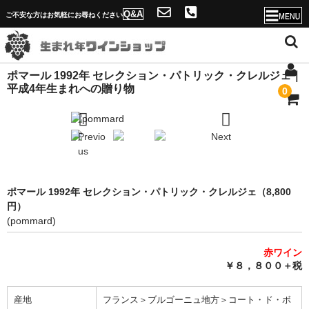
Q&A
ご不安な方はお気軽にお尋ねください
ポマール 1992年 セレクション・パトリック・クレルジェ｜
ホーム
平成4年生まれへの贈り物
0
店舗概要・送料
Previo
Next
ソムリエ紹介と生まれ年ワインショップの魅力
us
年号一覧へ
ポマール 1992年 セレクション・パトリック・クレルジェ（8,800
Q&A
円）
(pommard)
当店独自のサービス！
赤ワイン
名入れが出来ない理由
￥８，８００＋税
問合せフォーム
産地
フランス＞ブルゴーニュ地方＞コート・ド・ボ