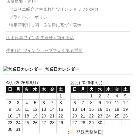
店舗概要・送料
ソムリエ紹介と生まれ年ワインショップの魅力
プライバシーポリシー
特定商取引に関する法律に基づく表示
生まれ年ワインを失敗せず買える店
生まれ年ワインショップでよくある質問
営業日カレンダー
今月(2026年8月)
翌月(2026年9月)
日
月
火
水
木
金
土
日
月
火
水
木
金
土
1
1
2
3
4
5
2
3
4
5
6
7
8
6
7
8
9
10
11
12
9
10
11
12
13
14
15
13
14
15
16
17
18
19
16
17
18
19
20
21
22
20
21
22
23
24
25
26
23
24
25
26
27
28
29
27
28
29
30
30
31
(
発送業務休日)