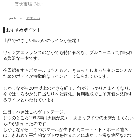
楽天市場で探す
posted with
カエレバ
おすすめポイント
上品でやさしい味わいのワインが登場！
ワイン大国フランスのなかでも特に有名な、ブルゴーニュで作られ
る贅沢な一本です。
今回紹介するポマールはもともと、きゅっとしまったタンニンとか
ためのボディが特徴的なワインとして知られています。
しかしながら20年以上のときを経て、角がすっかりとまるくなり、
今ではまろやかな口当たりへと変化。長期熟成でこそ真価を発揮す
るワインといわれています！
注目すべきはこのヴィンテージ。
じつのところ1992年は天候が悪く、あまりブドウの出来がよくない
ものが多かったのです。
しかしながら、このポマールが生まれたコート・ド・ボーヌ地区
は、きわめて平均的なブドウを作ることに成功した稀な地区なので